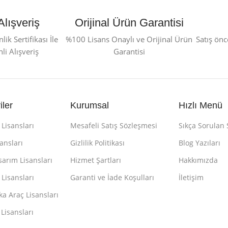
Alışveriş
Orijinal Ürün Garantisi
ik Sertifikası İle
%100 Lisans Onaylı ve Orijinal Ürün
Satış önc
i Alışveriş
Garantisi
iler
Kurumsal
Hızlı Menü
Lisansları
Mesafeli Satış Sözleşmesi
Sıkça Sorulan 
sansları
Gizlilik Politikası
Blog Yazıları
sarım Lisansları
Hizmet Şartları
Hakkımızda
Lisansları
Garanti ve İade Koşulları
İletişim
a Araç Lisansları
 Lisansları