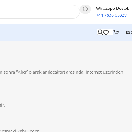
Whatsapp Destek
+44 7836 653291
₺
0,
sonra “Alıcı” olarak anılacaktır) arasında, internet üzerinden
ir.
sözleşmeyi kabul eder.