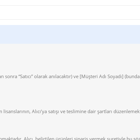
sonra “Satıcı” olarak anılacaktır) ve [Müşteri Adı Soyadı] (bundan 
isanslarının, Alıcı’ya satışı ve teslimine dair şartları düzenlemekt
 sunmaktadır. Alıcı, belirtilen ürünleri sipariş vermek suretiyle bu 