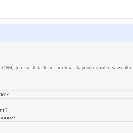
 OEM, gerekse dijital lisanslar olması kaydıyla yazılım satışı altın
rim?
im ?
rsunuz?