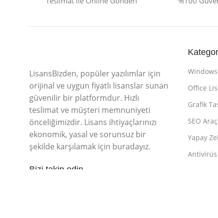
Teslimat ile Online Gönderi
%100 Güvenl
Kategor
Windows 
LisansBizden, popüler yazılımlar için
orijinal ve uygun fiyatlı lisanslar sunan
Office Li
güvenilir bir platformdur. Hızlı
Grafik Ta
teslimat ve müşteri memnuniyeti
SEO Araç 
önceliğimizdir. Lisans ihtiyaçlarınızı
ekonomik, yasal ve sorunsuz bir
Yapay Zek
şekilde karşılamak için buradayız.
Antivirüs
Bizi takip edin
© 2025
LisansBizden
– Tüm hakları saklıdır.