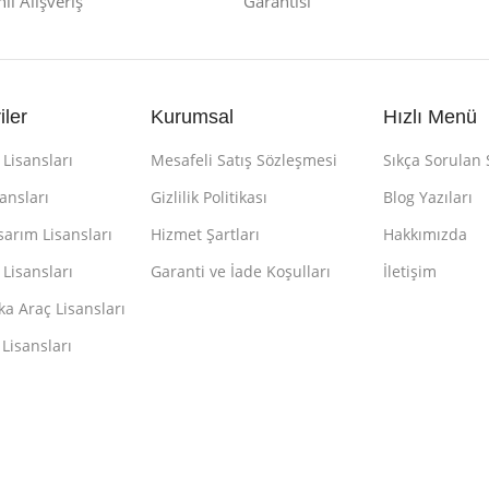
i Alışveriş
Garantisi
iler
Kurumsal
Hızlı Menü
Lisansları
Mesafeli Satış Sözleşmesi
Sıkça Sorulan 
sansları
Gizlilik Politikası
Blog Yazıları
sarım Lisansları
Hizmet Şartları
Hakkımızda
Lisansları
Garanti ve İade Koşulları
İletişim
a Araç Lisansları
 Lisansları