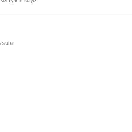
sizin yanınızdayız
Sorular