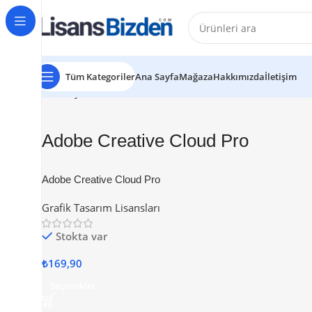
Tüm Kategoriler
Ana Sayfa
Mağaza
Hakkımızda
İletişim
Ana Sayfa
Ürünler “Adobe Creative Cloud Pro” olarak eti
Adobe Creative Cloud Pro
Adobe Creative Cloud Pro
Grafik Tasarım Lisansları
Stokta var
₺
169,90
Seçenekler