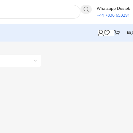
Whatsapp Destek
+44 7836 653291
₺
0,