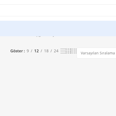
ketlendi
Tek bir sonuç gösteriliyor
Göster
9
12
18
24