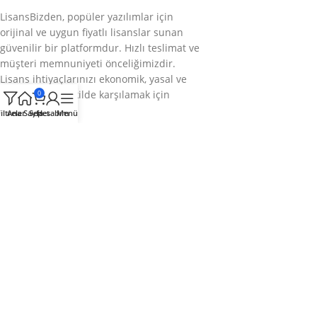
LisansBizden, popüler yazılımlar için
orijinal ve uygun fiyatlı lisanslar sunan
güvenilir bir platformdur. Hızlı teslimat ve
müşteri memnuniyeti önceliğimizdir.
Lisans ihtiyaçlarınızı ekonomik, yasal ve
sorunsuz bir şekilde karşılamak için
0
buradayız.
iltreler
Ana Sayfa
Sepet
Hesabım
Menü
Bizi takip edin
Kategoriler
Kurumsal
Hızlı Menü
© 2025
LisansBizden
– Tüm hakları saklıdır.