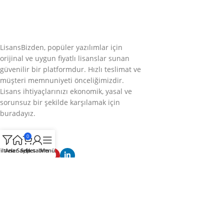
LisansBizden, popüler yazılımlar için
orijinal ve uygun fiyatlı lisanslar sunan
güvenilir bir platformdur. Hızlı teslimat ve
müşteri memnuniyeti önceliğimizdir.
Lisans ihtiyaçlarınızı ekonomik, yasal ve
sorunsuz bir şekilde karşılamak için
buradayız.
Bizi takip edin
0
iltreler
Ana Sayfa
Sepet
Hesabım
Menü
Kategoriler
Kurumsal
Hızlı Menü