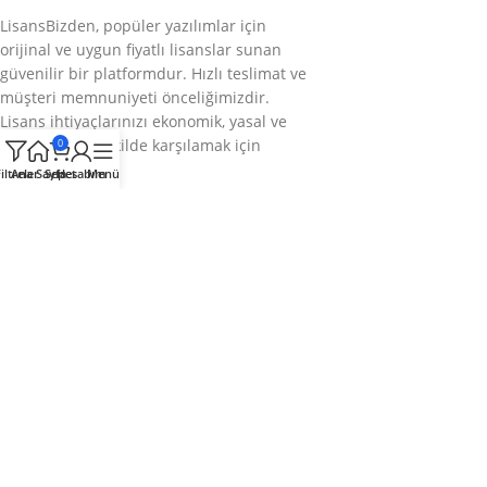
LisansBizden, popüler yazılımlar için
orijinal ve uygun fiyatlı lisanslar sunan
güvenilir bir platformdur. Hızlı teslimat ve
müşteri memnuniyeti önceliğimizdir.
Lisans ihtiyaçlarınızı ekonomik, yasal ve
sorunsuz bir şekilde karşılamak için
0
buradayız.
iltreler
Ana Sayfa
Sepet
Hesabım
Menü
Bizi takip edin
Kategoriler
Kurumsal
Hızlı Menü
© 2025
LisansBizden
– Tüm hakları saklıdır.