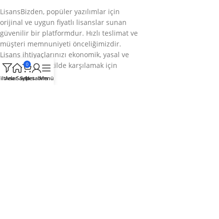
LisansBizden, popüler yazılımlar için
orijinal ve uygun fiyatlı lisanslar sunan
güvenilir bir platformdur. Hızlı teslimat ve
müşteri memnuniyeti önceliğimizdir.
Lisans ihtiyaçlarınızı ekonomik, yasal ve
sorunsuz bir şekilde karşılamak için
0
buradayız.
iltreler
Ana Sayfa
Sepet
Hesabım
Menü
Bizi takip edin
Kategoriler
Kurumsal
Hızlı Menü
© 2025
LisansBizden
– Tüm hakları saklıdır.