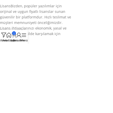
LisansBizden, popüler yazılımlar için
orijinal ve uygun fiyatlı lisanslar sunan
güvenilir bir platformdur. Hızlı teslimat ve
müşteri memnuniyeti önceliğimizdir.
Lisans ihtiyaçlarınızı ekonomik, yasal ve
sorunsuz bir şekilde karşılamak için
0
buradayız.
iltreler
Ana Sayfa
Sepet
Hesabım
Menü
Bizi takip edin
Kategoriler
Kurumsal
Hızlı Menü
© 2025
LisansBizden
– Tüm hakları saklıdır.