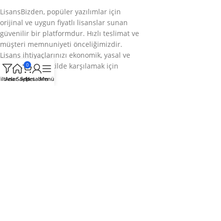
LisansBizden, popüler yazılımlar için
orijinal ve uygun fiyatlı lisanslar sunan
güvenilir bir platformdur. Hızlı teslimat ve
müşteri memnuniyeti önceliğimizdir.
Lisans ihtiyaçlarınızı ekonomik, yasal ve
sorunsuz bir şekilde karşılamak için
0
buradayız.
iltreler
Ana Sayfa
Sepet
Hesabım
Menü
Bizi takip edin
Kategoriler
Kurumsal
Hızlı Menü
© 2025
LisansBizden
– Tüm hakları saklıdır.