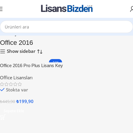
Ana Sayfa
Office 2016
Show sidebar
-56%
Office 2016 Pro Plus Lisans Key
Office Lisansları
Stokta var
₺
199,90
₺
449,90
Sepete Ekle