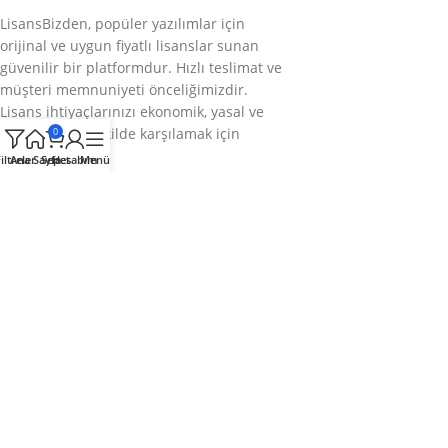
LisansBizden, popüler yazılımlar için
orijinal ve uygun fiyatlı lisanslar sunan
güvenilir bir platformdur. Hızlı teslimat ve
müşteri memnuniyeti önceliğimizdir.
Lisans ihtiyaçlarınızı ekonomik, yasal ve
sorunsuz bir şekilde karşılamak için
0
buradayız.
iltreler
Ana Sayfa
Sepet
Hesabım
Menü
Bizi takip edin
Kategoriler
Kurumsal
Hızlı Menü
© 2025
LisansBizden
– Tüm hakları saklıdır.