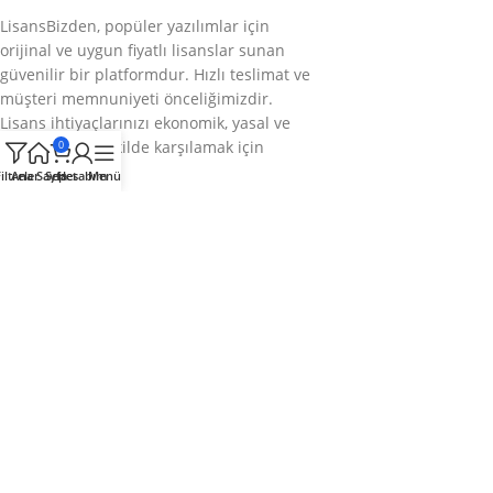
LisansBizden, popüler yazılımlar için
orijinal ve uygun fiyatlı lisanslar sunan
güvenilir bir platformdur. Hızlı teslimat ve
müşteri memnuniyeti önceliğimizdir.
Lisans ihtiyaçlarınızı ekonomik, yasal ve
sorunsuz bir şekilde karşılamak için
0
buradayız.
iltreler
Ana Sayfa
Sepet
Hesabım
Menü
Bizi takip edin
Kategoriler
Kurumsal
Hızlı Menü
© 2025
LisansBizden
– Tüm hakları saklıdır.