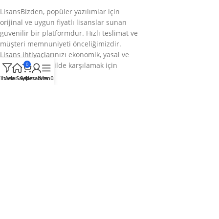
LisansBizden, popüler yazılımlar için
orijinal ve uygun fiyatlı lisanslar sunan
güvenilir bir platformdur. Hızlı teslimat ve
müşteri memnuniyeti önceliğimizdir.
Lisans ihtiyaçlarınızı ekonomik, yasal ve
sorunsuz bir şekilde karşılamak için
0
buradayız.
iltreler
Ana Sayfa
Sepet
Hesabım
Menü
Bizi takip edin
Kategoriler
Kurumsal
Hızlı Menü
© 2025
LisansBizden
– Tüm hakları saklıdır.