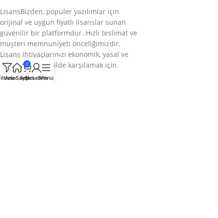
LisansBizden, popüler yazılımlar için
orijinal ve uygun fiyatlı lisanslar sunan
güvenilir bir platformdur. Hızlı teslimat ve
müşteri memnuniyeti önceliğimizdir.
Lisans ihtiyaçlarınızı ekonomik, yasal ve
sorunsuz bir şekilde karşılamak için
0
buradayız.
iltreler
Ana Sayfa
Sepet
Hesabım
Menü
Bizi takip edin
Kategoriler
Kurumsal
Hızlı Menü
© 2025
LisansBizden
– Tüm hakları saklıdır.