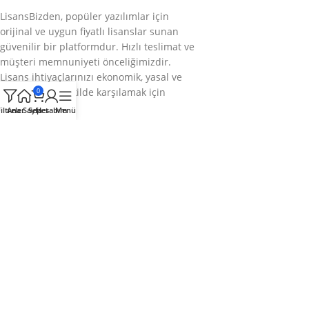
LisansBizden, popüler yazılımlar için
orijinal ve uygun fiyatlı lisanslar sunan
güvenilir bir platformdur. Hızlı teslimat ve
müşteri memnuniyeti önceliğimizdir.
Lisans ihtiyaçlarınızı ekonomik, yasal ve
sorunsuz bir şekilde karşılamak için
0
buradayız.
iltreler
Ana Sayfa
Sepet
Hesabım
Menü
Bizi takip edin
Kategoriler
Kurumsal
Hızlı Menü
© 2025
LisansBizden
– Tüm hakları saklıdır.