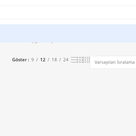
ndi
Tek bir sonuç gösteriliyor
Göster
9
12
18
24