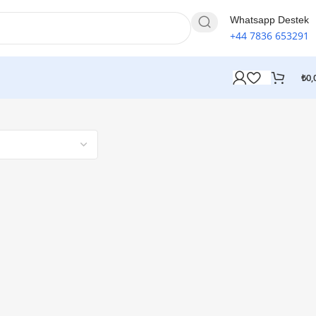
Whatsapp Destek
+44 7836 653291
₺
0,