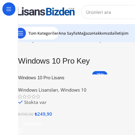
Tüm Kategoriler
Ana Sayfa
Mağaza
Hakkımızda
İletişim
Ana Sayfa
Ürünler “Windows 10 Pro Key” olarak etiketle
Windows 10 Pro Key
-75%
Windows 10 Pro Lisans
Windows Lisansları
,
Windows 10
Stokta var
₺
249,90
₺
990,90
Sepete Ekle