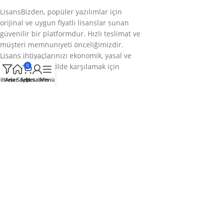
LisansBizden, popüler yazılımlar için
orijinal ve uygun fiyatlı lisanslar sunan
güvenilir bir platformdur. Hızlı teslimat ve
müşteri memnuniyeti önceliğimizdir.
Lisans ihtiyaçlarınızı ekonomik, yasal ve
sorunsuz bir şekilde karşılamak için
0
buradayız.
iltreler
Ana Sayfa
Sepet
Hesabım
Menü
Bizi takip edin
Kategoriler
Kurumsal
Hızlı Menü
© 2025
LisansBizden
– Tüm hakları saklıdır.