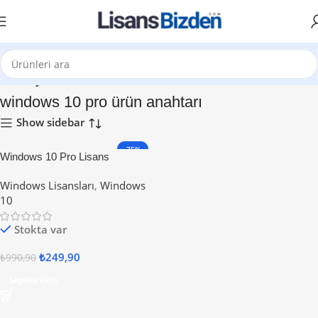
Ana Sayfa
windows 10 pro ürün anahtarı
Show sidebar
-75%
Windows 10 Pro Lisans
Windows Lisansları
,
Windows
10
Stokta var
₺
249,90
₺
990,90
Sepete Ekle