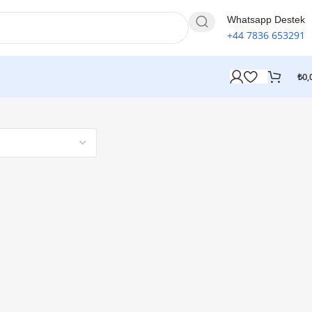
Whatsapp Destek
+44 7836 653291
₺
0,