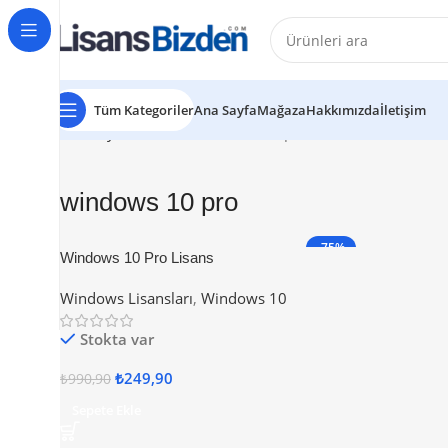
Tüm Kategoriler
Ana Sayfa
Mağaza
Hakkımızda
İletişim
Ana Sayfa
Ürünler “windows 10 pro” olarak etiketlendi
T
windows 10 pro
-75%
Windows 10 Pro Lisans
Windows Lisansları
,
Windows 10
Stokta var
₺
249,90
₺
990,90
Sepete Ekle