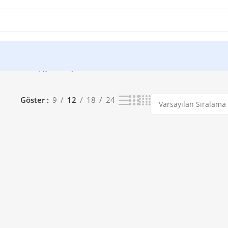
ek bir sonuç gösteriliyor
Göster
9
12
18
24