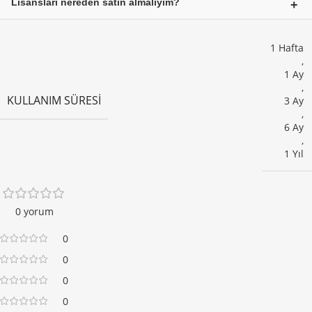
Lisansları nereden satın almalıyım?
Elements Lisans
edinebilirsiniz.
Güvenilir ve hızlı teslimat garantili
Lisansbizden.com
üzerinden
satın alabilirsiniz.
1 Hafta
,
1 Ay
,
KULLANIM SÜRESI
3 Ay
,
6 Ay
,
1 Yıl
0 yorum
0
0
0
0