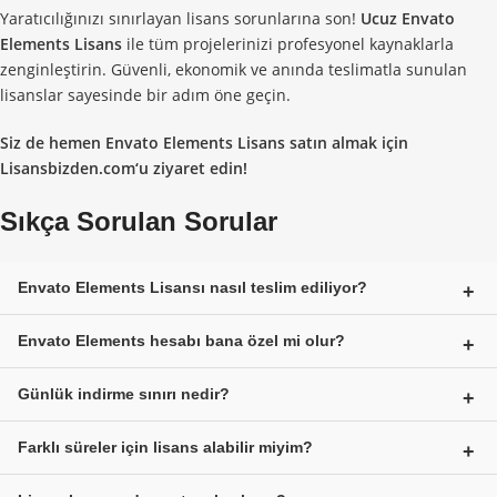
Yaratıcılığınızı sınırlayan lisans sorunlarına son!
Ucuz Envato
Elements Lisans
ile tüm projelerinizi profesyonel kaynaklarla
zenginleştirin. Güvenli, ekonomik ve anında teslimatla sunulan
lisanslar sayesinde bir adım öne geçin.
Siz de hemen
Envato Elements Lisans satın al
mak için
Lisansbizden.com
‘u ziyaret edin!
Sıkça Sorulan Sorular
Envato Elements Lisansı nasıl teslim ediliyor?
Lisans, hesap bilgileri şeklinde teslim edilir ve mail adresinize
Envato Elements hesabı bana özel mi olur?
anında gönderilir.
Hayır, lisans paylaşımlı hesap sistemine dayalıdır. Ancak güvenlik
Günlük indirme sınırı nedir?
açısından herhangi bir sorun yaşanmaz.
Her kullanıcı için günlük 100 içerik indirme hakkı tanımlanır.
Farklı süreler için lisans alabilir miyim?
Evet. 1 hafta, 1 ay, 3 ay, 6 ay ve 1 yıllık seçeneklerle
Envato