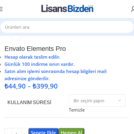
Büyütmek için tıklayın
Ana Sayfa
Grafik Tasarım Lisansları
Envato Elements Pro
Hesap olarak teslim edilir.
Günlük 100 indirme sınırı vardır.
Satın alım işlemi sonrasında hesap bilgileri mail
adresinize gönderilir.
₺
44,90
–
₺
399,90
KULLANIM SÜRESI
Temizle
Sepete Ekle
Hemen Al