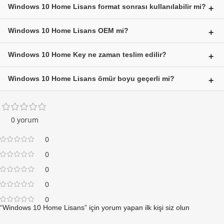
Windows 10 Home Lisans format sonrası kullanılabilir mi?
Evet,
windows 10 home lisans
format sonrası tekrar
Windows 10 Home Lisans OEM mi?
kullanılabilir.
Evet, bu lisans OEM’dir ve yalnızca 1 bilgisayar için geçerlidir.
Windows 10 Home Key ne zaman teslim edilir?
Satın alma işlemi sonrası
windows 10 home key
mail adresinize
Windows 10 Home Lisans ömür boyu geçerli mi?
kısa sürede gönderilir.
Evet,
windows 10 home
lisansı ömür boyudur ve güncellemeleri
alır.
0 yorum
0
0
0
0
0
“Windows 10 Home Lisans” için yorum yapan ilk kişi siz olun