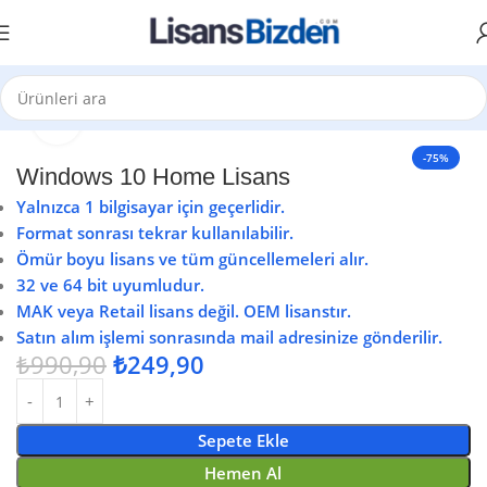
Büyütmek için tıklayın
Ana Sayfa
Windows Lisansları
Windows 10
-75%
Windows 10 Home Lisans
Yalnızca 1 bilgisayar için geçerlidir.
Format sonrası tekrar kullanılabilir.
Ömür boyu lisans ve tüm güncellemeleri alır.
32 ve 64 bit uyumludur.
MAK veya Retail lisans değil. OEM lisanstır.
Satın alım işlemi sonrasında mail adresinize gönderilir.
₺
990,90
₺
249,90
Sepete Ekle
Hemen Al